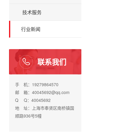
技术服务
行业新闻
联系我们
手 机：19279864570
邮 箱：40045692@qq.com
Q Q：40045692
地 址：上海市奉贤区南桥镇国
顺路936号5幢