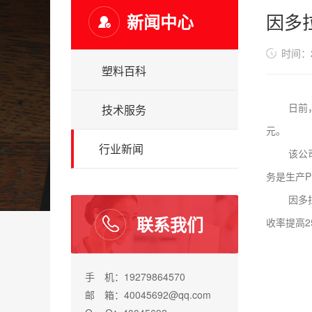
因多
新闻中心
时间：20
塑料百科
日前，因多
技术服务
元。
行业新闻
该公司首席
务是生产P
因多拉玛
联系我们
收率提高2
手 机：19279864570
邮 箱：40045692@qq.com