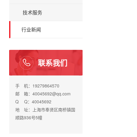
技术服务
行业新闻
联系我们
手 机：19279864570
邮 箱：40045692@qq.com
Q Q：40045692
地 址：上海市奉贤区南桥镇国
顺路936号5幢