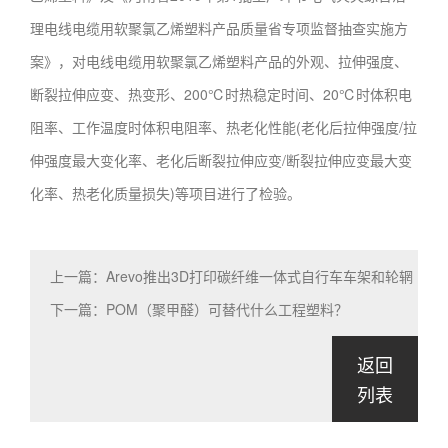
理电线电缆用软聚氯乙烯塑料产品质量省专项监督抽查实施方
案》，对电线电缆用软聚氯乙烯塑料产品的外观、拉伸强度、
断裂拉伸应变、热变形、200℃时热稳定时间、20℃时体积电
阻率、工作温度时体积电阻率、热老化性能(老化后拉伸强度/拉
伸强度最大变化率、老化后断裂拉伸应变/断裂拉伸应变最大变
化率、热老化质量损失)等项目进行了检验。
上一篇：Arevo推出3D打印碳纤维一体式自行车车架和轮辋
下一篇：POM（聚甲醛）可替代什么工程塑料？
返回
列表