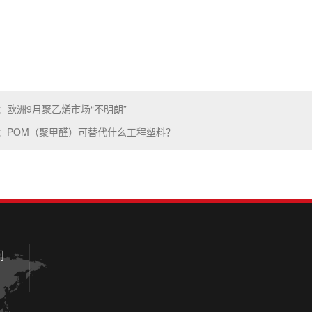
：欧洲9月聚乙烯市场“不明朗” ​
：POM（聚甲醛）可替代什么工程塑料？
们