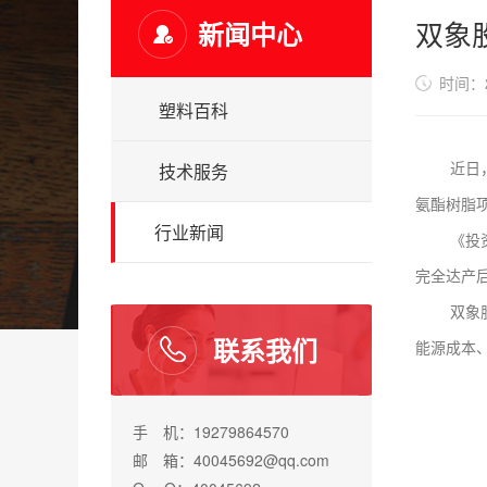
双象
新闻中心
时间：20
塑料百科
近日，双
技术服务
氨酯树脂项
行业新闻
《投资协
完全达产后
双象股份
联系我们
能源成本
手 机：19279864570
邮 箱：40045692@qq.com