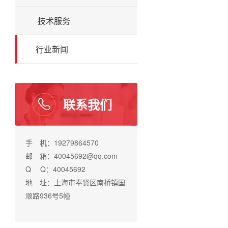
技术服务
行业新闻
联系我们
手 机：19279864570
邮 箱：40045692@qq.com
Q Q：40045692
地 址：上海市奉贤区南桥镇国
顺路936号5幢