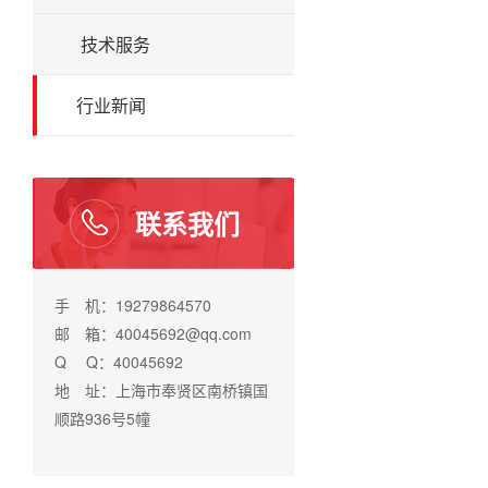
技术服务
行业新闻
联系我们
手 机：19279864570
邮 箱：40045692@qq.com
Q Q：40045692
地 址：上海市奉贤区南桥镇国
顺路936号5幢