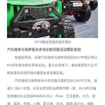
2018展会现场改装车展示
汽车维修与保养板块多场全新同期活动精彩亮相
有报告预测，全球汽车维修与保养领域至2027年预计将以
6%的年复合增长率增长[3]，基于此背景下，展会希望在行业不
断变革的市场环境中展望未来发展前景。
汽车维修与保养板块今年的展示面积达65,000平方米，涵
盖5.1及6.1号馆。众多业界领军品牌将齐聚一堂，2019年已确
定参展的企业包括RAVAGLIOLI、Piusi、艾沃意特、大力、道
通、高昌、亨特、火鹰、霍夫曼、蓝点、美国-菲力尔、强斯