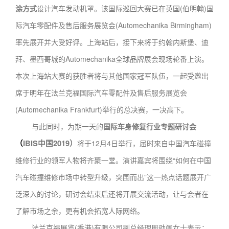
涂方式
设计汽车发动机罩。该国际巡回大赛已在英国(伯明翰)国
际汽车零配件及售后服务展览会(Automechanika Birmingham)
率先展开并大受好评。上海站后，接下来将于约翰内斯堡、迪
拜、墨西哥城的Automechanika全球品牌展会现场轮番上演。
本次上海站大赛的获胜者将与其他国家冠军队伍，一起受邀出
席于明年在法兰克福国际汽车零配件及售后服务展览会
(Automechanika Frankfurt)举行的总决赛，一决高下。
与此同时，为期一天的
国际车身修复行业专题研讨会
（
IBIS
中国
2019
）
将于12月4日举行，届时来自中国汽车碰撞
维修行业的领军人物将齐聚一堂。演讲嘉宾将围绕“如何在中国
汽车碰撞维修市场中转型升级，突围而出”这一热点话题展开广
泛深入的讨论，研讨会结束后还将开展交流活动，让与会者在
了解市场之余，更有机会拓宽人际网络。
法兰克福展览(香港)有限公司副总经理周劭阑女士表示：