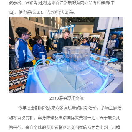
彼泰格、钰铂等;还将迎来首次参展的海内外品牌如雅图(中
国)、使力得(法国)、吉欧斯(法国)等。
2018展会现场交流
今年展会期间将迎来众多高质量的同期活动，多场主题活
动将首次亮相。
车身维修及喷涂国际大赛
将一连四天于展会期
间举行，来自全球的参赛者将以比赛国家的特色为主题，用
喷