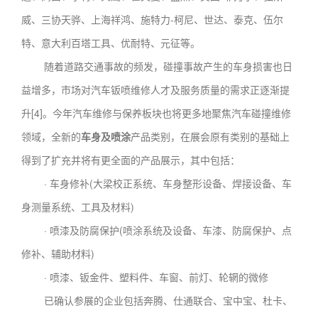
威、三协天骅、上海祥鸿、施特力-柯尼、世达、泰克、伍尔
特、意大利百塔工具、优耐特、元征等。
随着道路交通事故的频发，碰撞事故产生的车身损害也日
益增多，市场对汽车钣喷维修人才及服务质量的需求正逐渐提
升[4]。今年汽车维修与保养板块也将更多地聚焦汽车碰撞维修
领域，全新的
车身及喷涂
产品类别，在展会原有类别的基础上
得到了扩充并将有更全面的产品展示，其中包括：
· 车身修补(大梁校正系统、车身整形设备、焊接设备、车
身测量系统、工具及材料)
· 喷漆及防腐保护(喷涂系统及设备、车漆、防腐保护、点
修补、辅助材料)
· 喷漆、钣金件、塑料件、车窗、前灯、轮辋的微修
已确认参展的企业包括奔腾、仕通联合、宝中宝、杜卡、