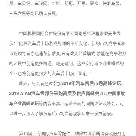
邦、车贝健、车铃网、华胜、箭冠、开思、康众、快准车服、
三头六臂等均已确认参展。
中国机械国际合作股份有限公司副总经理程永顺先生表
示：“随着汽车后市场游戏规则的不断变化，新的市场竞争者和
市场领导者亦迅速革新求变,只有改变经营模式,才能在竞争激烈
的环境中创造更多机遇。毫无疑问，这些实行新型商业模式的
企业也将创造更强大的汽车后市场价值链。”
此外，与会者通过参加
2019
年汽车售后市场高峰论坛、
2019 AIAG
汽车零部件采购高层及供应商峰会
以及
中国事故
车产业高峰论坛
等内容丰富、覆盖全面的同期论坛及峰会，可
以进一步深入了解汽车后市场当前现状及未来发展前景。
第15届上海国际汽车零配件、维修检测诊断设备及服务用