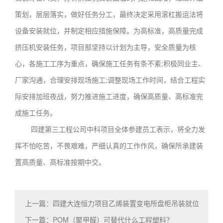
策划，层层落实，做好任务分工，最终决定采用滚杠搬运法将
设备安装就位，并制定相应措施保障。为高标准，高质量完成
挤压机安装任务，项目部坚持以计划为主导，安全质量为核
心，各施工工序为重点，确保施工任务有条不紊;积极同业主、
厂家沟通，合理安排现场施工;调整现场工作时间，结合工程实
际安排加班夜战，努力推进施工进度，确保高质量、高标准完
成施工任务。
四建第三工程公司中科项目全体参建员工表示，将全力发
挥不怕吃苦，不畏艰难，严细认真的工作作风，确保所承建装
置高质量、高标准按期中交。
上一篇：四建大连恒力项目乙烯装置变电所盘柜吊装就位
下一篇：POM（聚甲醛）可替代什么工程塑料？