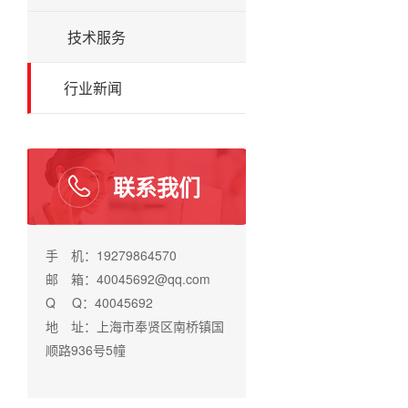
技术服务
行业新闻
联系我们
手 机：19279864570
邮 箱：40045692@qq.com
Q Q：40045692
地 址：上海市奉贤区南桥镇国
顺路936号5幢