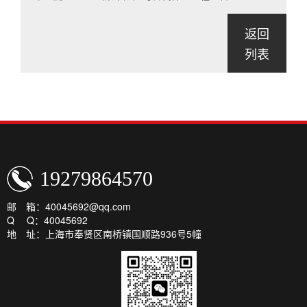
返回
列表
19279864570
邮 箱：40045692@qq.com
Q Q：40045692
地 址：上海市奉贤区南桥镇国顺路936号5幢