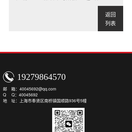
返回
列表
19279864570
邮 箱：40045692@qq.com
Q Q：40045692
地 址：上海市奉贤区南桥镇国顺路936号5幢