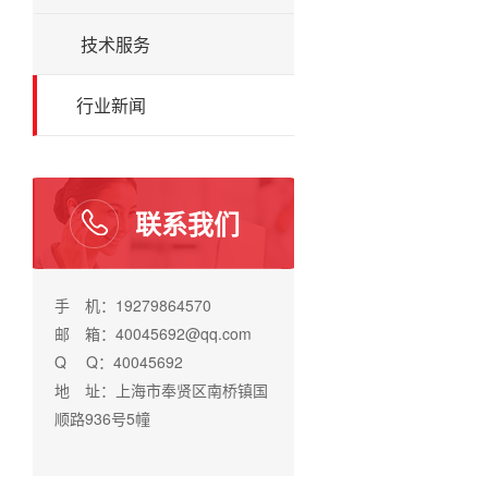
技术服务
行业新闻
联系我们
手 机：19279864570
邮 箱：40045692@qq.com
Q Q：40045692
地 址：上海市奉贤区南桥镇国
顺路936号5幢