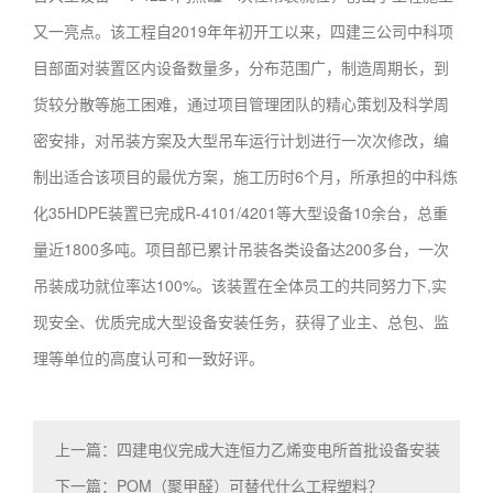
又一亮点。该工程自2019年年初开工以来，四建三公司中科项
目部面对装置区内设备数量多，分布范围广，制造周期长，到
货较分散等施工困难，通过项目管理团队的精心策划及科学周
密安排，对吊装方案及大型吊车运行计划进行一次次修改，编
制出适合该项目的最优方案，施工历时6个月，所承担的中科炼
化35HDPE装置已完成R-4101/4201等大型设备10余台，总重
量近1800多吨。项目部已累计吊装各类设备达200多台，一次
吊装成功就位率达100%。该装置在全体员工的共同努力下,实
现安全、优质完成大型设备安装任务，获得了业主、总包、监
理等单位的高度认可和一致好评。
上一篇：四建电仪完成大连恒力乙烯变电所首批设备安装
下一篇：POM（聚甲醛）可替代什么工程塑料？