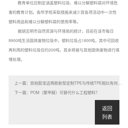
教育单位应制定涵盖塑料垃圾、难以分解塑料袋对环境危
害的教育计划。各所学校采取措施来减少其各项活动中一次性
塑料用品和难以分解塑料袋的使用率等。
据胡志明市自然资源与环境局的统计，目前在该市每日
8900吨生活固体废物垃圾中，塑料垃圾占1800吨，其中可回收
再利用的塑料垃圾仅约200吨，其余将被与其他固体废物进行填
埋处理。
上一篇：凯柏胶宝这两款新型定制TPE与传统TPE相比有何优势
下一篇：POM（聚甲醛）可替代什么工程塑料？
返回
列表