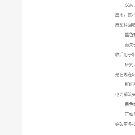
汉高：近
应用。这
废塑料回收
黑色
而关于黑
收后用于
研究人员
是在现在
斯旺西大学
电力都流
黑色
正如曾经
突破更多