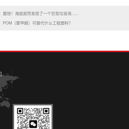
：震惊！海底居然发现了一个巨型垃圾场......
：POM（聚甲醛）可替代什么工程塑料？
们