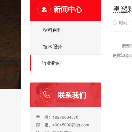
黑塑
新闻中心
时间：20
塑料百科
废塑料的
技术服务
是你知道
行业新闻
联系我们
手 机：19279864570
邮 箱：40045692@qq.com