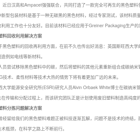
日汉高和Ampacet强强联合，共同打造了一款完全可再生的黑色塑料
种新型包装材料是基于一种无碳黑的黑色材料，经过专家测试，该材料质
利用工作也十分友好。目前该材料已经应用于Greiner Packaging生
塑料回收利用解决方案
色塑料的回收再利用方面，在前不久也传出好消息：英国斯旺西大学的
制造例如电线等新材料。
尝试移除黑色塑料中的碳，然后将塑料的其他元素重新组合成碳纳米管
5G技术、柔性材料等技术大热的情势下将有着更加广远的未来。
能源安全研究所(ESRI)研究人员Alvin Orbaek White博士在
失在传输和分配过程上，而该研究团队正是计划使用废旧塑料制造高纯度
塑料分拣问题解决方案
留给我们的黑色塑料难题正被科技逐渐瓦解，问题不是技术的终结，而
技术瓶颈，在科学之路上不断前行。