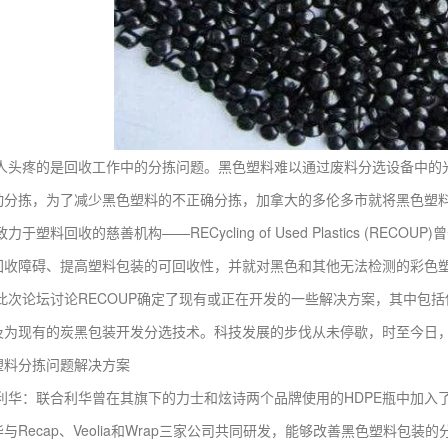
疼的是回收工作中的分拣问题。黑色塑料难以通过废料分选设备中的光
动分拣，为了减少黑色塑料的不正确分拣，加拿大的多伦多市就将黑色塑
料回收的慈善机构——RECycling of Used Plastics (REC
回收障碍、提高塑料包装的可回收性，并就对黑色和其他无法检测的彩色
论坛讨论RECOUP确定了现有或正在开发的一些解决方案，其中包括
及为现有的炭黑包装开发分选技术。科技发展的步伐从未停歇，时至今日
塑料分拣问题解决方案
：联合利华曾在其旗下的力士和炫诗两个品牌使用的HDPE瓶中加入了
与Recap、Veolia和Wrap三家公司共同研发，能够改善黑色塑料包