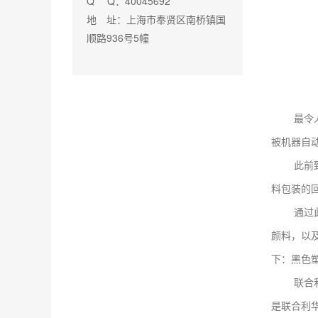
Q Q：40045692
地 址：上海市奉贤区南桥镇国
顺路936号5幢
最令人头
被机器自
此前致力于塑
料包装的
通过此次
颜料，以
下：黑色
联合利华
是联合利华