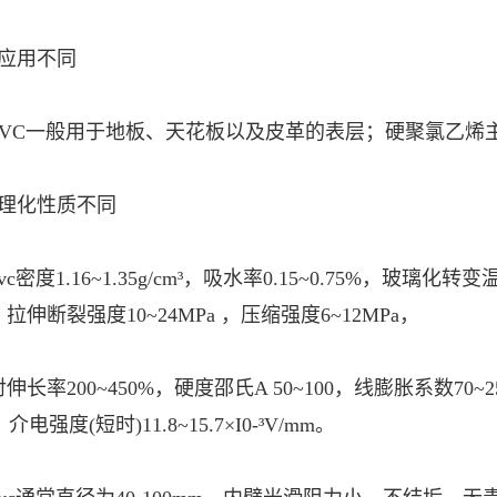
、应用不同
PVC一般用于地板、天花板以及皮革的表层；硬聚氯乙烯
、理化性质不同
vc密度1.16~1.35g/cm³，吸水率0.15~0.75%，玻璃化转变
m，拉伸断裂强度10~24MPa ，压缩强度6~12MPa，
伸长率200~450%，硬度邵氏A 50~100，线膨胀系数70~250×1
)，介电强度(短时)11.8~15.7×I0-³V/mm。