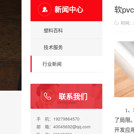
软p
新闻中心
时间：20
塑料百科
技术服务
行业新闻
联系我们
1
手 机：19279864570
了局限
邮 箱：40045692@qq.com
开发应