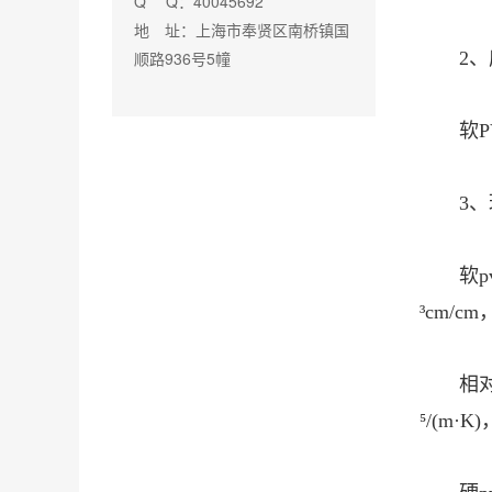
Q Q：40045692
地 址：上海市奉贤区南桥镇国
2
顺路936号5幢
软
3
软p
³cm/c
相对
⁵/(m·K