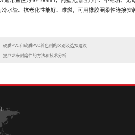
pvc通常直径为40-100mm，内壁光滑阻力小、不结垢、
为冷水管。抗老化性能好、难燃，可用橡胶圈柔性连接安
：硬质PVC和软质PVC着色剂的区别及选择建议
：提尼龙来耐磨性的方法和技术分析
们