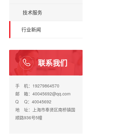
技术服务
行业新闻
联系我们
手 机：19279864570
邮 箱：40045692@qq.com
Q Q：40045692
地 址：上海市奉贤区南桥镇国
顺路936号5幢