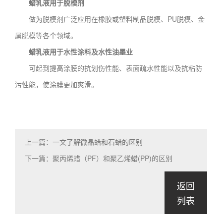
蜡乳液用于脱模剂
做为脱模剂广泛应用在橡胶或塑料制品脱模、PU脱模、金
属脱模等各个领域。
蜡乳液用于水性涂料及水性油墨业
可起到提高涂膜的抗划伤性能、表面疏水性能以及抗粘防
污性能，使涂膜更加爽滑。
上一篇：一文了解微晶蜡和石蜡的区别
下一篇：聚丙烯蜡（PF）和聚乙烯蜡(PP)的区别
返回
列表