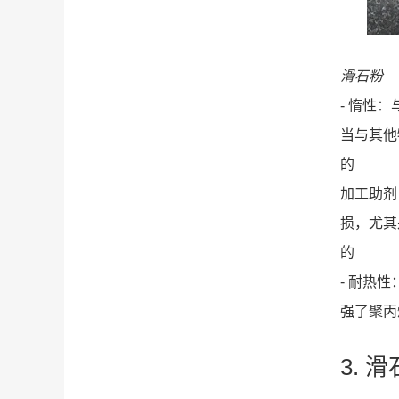
滑石粉
- 惰性
当与其他
的
加工助剂
损，尤其
的
- 耐热
强了聚丙
3.