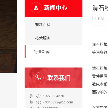
滑石
新闻中心
时间：20
塑料百科
技术服务
滑石粉填
行业新闻
等诸多领
滑石粉填
联系我们
受使用原
数成本都
面影响的
手 机：19279864570
邮 箱：40045692@qq.com