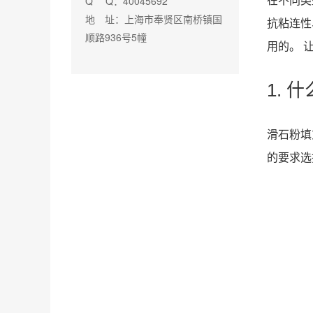
Q Q：40045692
在不同类
地 址：上海市奉贤区南桥镇国
抗粘连性
顺路936号5幢
用的。 让
1. 
滑石粉填
的要求选