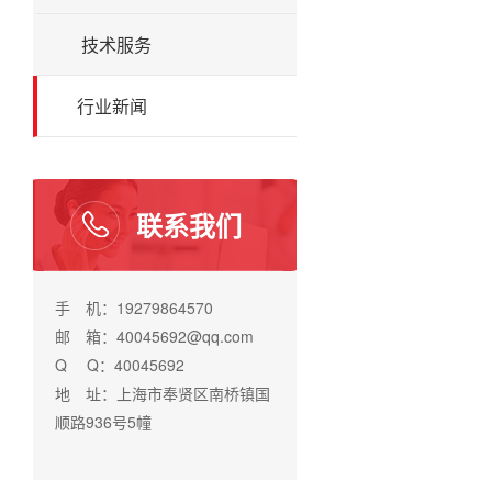
技术服务
行业新闻
联系我们
手 机：19279864570
邮 箱：40045692@qq.com
Q Q：40045692
地 址：上海市奉贤区南桥镇国
顺路936号5幢