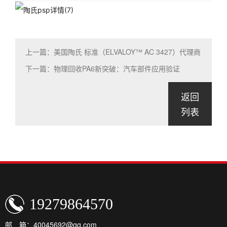
上一篇：美国陶氏 标准（ELVALOY™ AC 3427）代理商
下一篇：物理回收PA6新突破：汽车部件应用验证
返回
列表
19279864570
邮 箱：40045692@qq.com