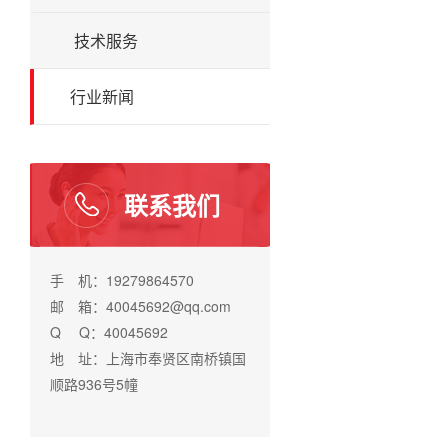
技术服务
行业新闻
联系我们
手 机：19279864570
邮 箱：40045692@qq.com
Q Q：40045692
地 址：上海市奉贤区南桥镇国
顺路936号5幢