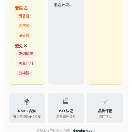
低温环境。
受限 ⚠
芳香烃
卤代烃
浓硫酸
避免 ❌
发烟硝酸
强氧化剂
氯磺酸
🌍
🏭
✅
RoHS 合规
ISO 认证
品质保证
符合欧盟RoHS指令
质量管理体系
原厂正品
更多工程塑料型号请访问
daoqinsh.com