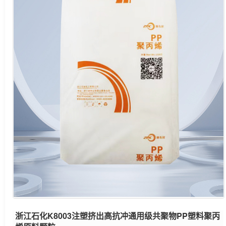
浙江石化K8003注塑挤出高抗冲通用级共聚物PP塑料聚丙