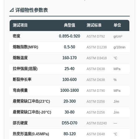
📐 详细物性参数表
测试项目
典型值
测试标准
单位
0.895-0.920
密度
ASTM D792
g/cm³
0.5-50
熔融指数(MFR)
ASTM D1238
g/10min
160-170
熔融温度
ASTM D3418
°C
25-40
拉伸强度(屈服)
ASTM D638
MPa
100-600
断裂伸长率
ASTM D638
%
1000-1800
弯曲模量
ASTM D790
MPa
20-300
悬臂梁缺口冲击(23°C)
ASTM D256
J/m
30-80
悬臂梁缺口冲击(-20°C)
ASTM D256
J/m
D55-D70
邵氏硬度
ASTM D2240
—
80-120
热变形温度(0.45MPa)
ASTM D648
°C