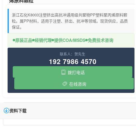
烯原料颗粒
浙江石化K8003注塑挤出高抗冲通用级共聚物PP塑料聚丙烯原料颗
粒。属PP材料，适用于注塑、挤出、抗冲等领域。现货供应，品质
保证。
原装正品
经销代理
提供COA/MSDS
免费技术咨询
联系人：贺先生
192 7986 4570
拨打电话
在线咨询
资料下载