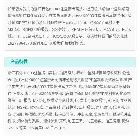
如果您对我们的浙江石化K8003注塑挤出高抗冲通用级共聚物PP塑料聚丙
烯原料颗粒有任何疑问，或者想索取浙江石化K8003注塑挤出高抗冲通用级
共聚物PP塑料聚丙烯原料颗粒物性表datasheet、物质安全资料证书
MSDS、ROHS检验报告、SGS报告、REACH环保证明、FDA证明、EU法
规证明、UL证书及出厂证明COC/COA报告等，敬请拨打我们的服务热线
19279864570,或者点击
联系我们
给我们留言。
产品特性
浙江石化K8003注塑挤出高抗冲通用级共聚物PP塑料聚丙烯原料颗粒 物性
表, 浙江石化K8003注塑挤出高抗冲通用级共聚物PP塑料聚丙烯原料颗粒 产
品参数,浙江石化K8003注塑挤出高抗冲通用级共聚物PP塑料聚丙烯原料颗
粒 性能表,浙江石化K8003注塑挤出高抗冲通用级共聚物PP塑料聚丙烯原料
颗粒 出厂报告, MSDS,, 物质安全资料表, UL黄卡,{ SGS报告, RoHS, 食品级
认证, NSF饮用水标准, 产品资料, 产品性能, 出厂报告, 原厂原包, 代理商, 热
变形温度, 熔指数, 流动系数, 抗冲击性能、冲击强度, 低温韧性、低温抗冲击
性能, 熔体流动系数、熔体流动速率, 加工工艺、加工参数、加工温度, 欧盟
RoHS 德国FDA 美国FDA 日本FDA