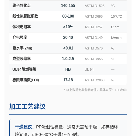
140-155
维卡软化点
ASTM D1525
°C
60-100
线性热膨胀系数
ASTM D696
10⁻⁶/°C
>10¹⁶
体积电阻率
ASTM D257
Ω·cm
20-40
介电强度
ASTM D149
kV/mm
<0.01
吸水率(24h)
ASTM D570
%
1.0-2.5
成型收缩率
ASTM D955
%
HB
UL94阻燃等级
UL 94
—
17-18
极限氧指数(LOI)
ASTM D2863
%
* 以上数据为典型参考值，具体以原厂TDS为准
加工工艺建议
干燥建议：
PP吸湿性极低，通常无需预干燥；如存储环
境潮湿，可60~80°C干燥1~2小时。