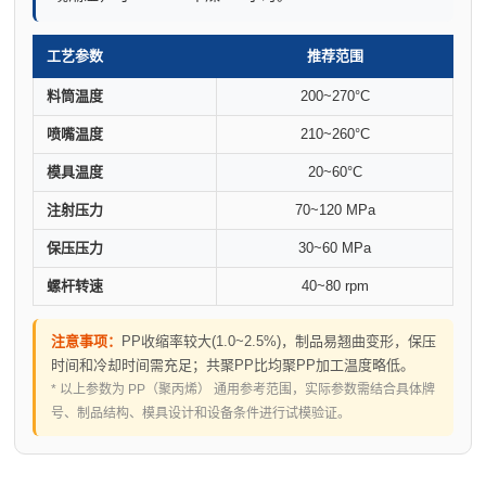
工艺参数
推荐范围
料筒温度
200~270°C
喷嘴温度
210~260°C
模具温度
20~60°C
注射压力
70~120 MPa
保压压力
30~60 MPa
螺杆转速
40~80 rpm
注意事项：
PP收缩率较大(1.0~2.5%)，制品易翘曲变形，保压
时间和冷却时间需充足；共聚PP比均聚PP加工温度略低。
* 以上参数为 PP（聚丙烯） 通用参考范围，实际参数需结合具体牌
号、制品结构、模具设计和设备条件进行试模验证。