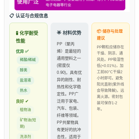
📋 认证与合规信息
📦 储存与处理
🌟 材料优势
🧪 化学耐受
建议
性能
PP（聚丙
PP颗粒应储存在
烯）是最轻的
优异 ✅
干燥、阴凉、通
通用塑料之一
风处。PP吸湿性
稀酸/稀碱
(密度仅
低(<0.01%)，加
醇类
工前80°C干燥2
0.90)，具有优
小时即可。避免
异的刚性、耐
盐溶液
阳光直射(紫外线
热性和化学稳
热水
会导致降解)，远
定性。PP广
离火源。密封包
泛用于家电、
良好 ✔
装可保存1-2
汽车、包装、
年。
植物油
纤维等领域。
矿物油(短
PP共聚物具
期)
有更好的抗冲
击性，适用于
洗涤剂