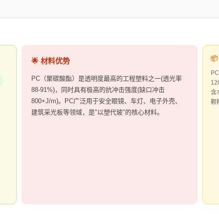

🌟 材料优势
P
PC（聚碳酸酯）是透明度最高的工程塑料之一(透光率
1
88-91%)，同时具有极高的抗冲击强度(缺口冲击
含
800+J/m)。PC广泛用于安全眼镜、车灯、电子外壳、
颗
建筑采光板等领域，是"以塑代玻"的核心材料。