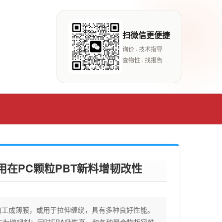
扫微信更便捷
询价 · 技术指导
查物性 · 找报告
剂用在PC颗粒PBT新料增韧改性
加工成薄膜，或用于拉伸缠绕，具有多种良好性能。