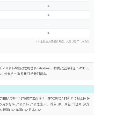
%
%
—
%
* 以上数据为典型参考值，具体以原厂TDS为准
BT新料增韧改性物性表datasheet、物质安全资料证书MSDS、
70,或者点击
联系我们
给我们留言。
杜邦EBA增韧剂4170抗冲击改性剂用在PC颗粒PBT新料增韧改性 性
F饮用水标准, 产品资料, 产品性能, 出厂报告, 原厂原包, 代理商, 热变
德国FDA 美国FDA 日本FDA