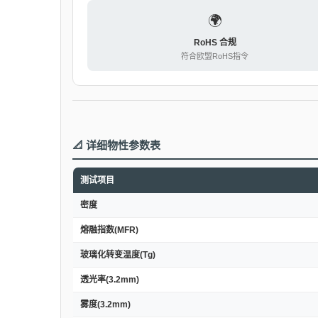
🌍
RoHS 合规
符合欧盟RoHS指令
📐 详细物性参数表
测试项目
密度
熔融指数(MFR)
玻璃化转变温度(Tg)
透光率(3.2mm)
雾度(3.2mm)