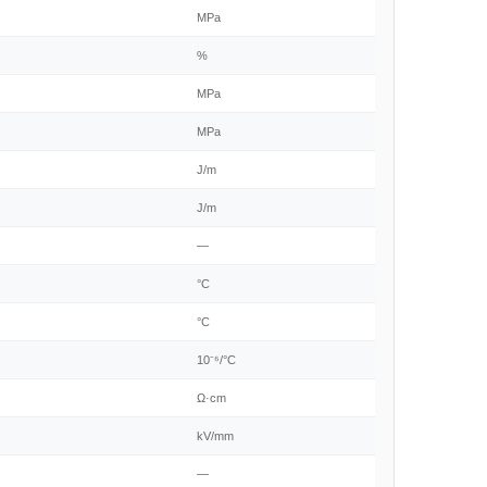
MPa
%
MPa
MPa
J/m
J/m
—
°C
°C
10⁻⁶/°C
Ω·cm
kV/mm
—