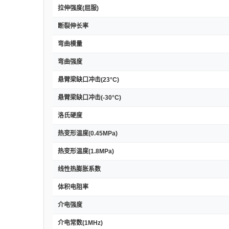
拉伸强度(屈服)
断裂伸长率
弯曲模量
弯曲强度
悬臂梁缺口冲击(23°C)
悬臂梁缺口冲击(-30°C)
洛氏硬度
热变形温度(0.45MPa)
热变形温度(1.8MPa)
线性热膨胀系数
体积电阻率
介电强度
介电常数(1MHz)