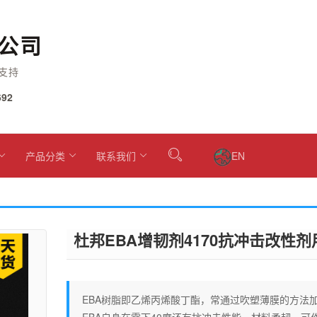
公司
支持
92
产品分类
联系我们
EN
杜邦EBA增韧剂4170抗冲击改性
EBA树脂即乙烯丙烯酸丁酯，常通过吹塑薄膜的方法