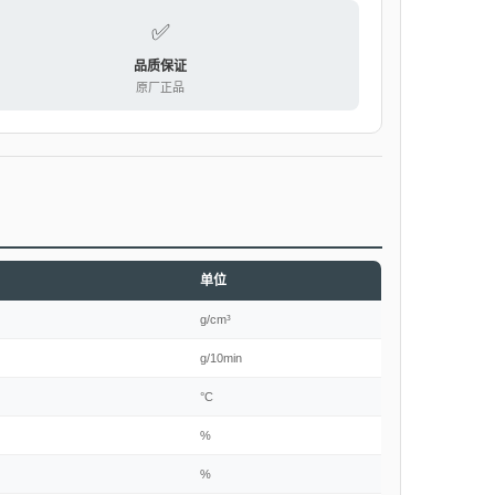
✅
品质保证
原厂正品
单位
g/cm³
g/10min
°C
%
%