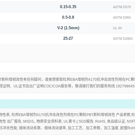
0.15-0.35
ASTM D570
0.5-0.8
ASTM D955
V-2 (1.5mm)
UL 94
25-27
ASTM D2863
T新料增韧改性有任何疑问，或者想索取杜邦EBA增韧剂4170抗冲击改性剂用在PC颗粒P
规证明、UL证书及出厂证明COC/COA报告等，敬请拨打我们的服务热线 192798645
物性表, 杜邦EBA增韧剂4170抗冲击改性剂用在PC颗粒PBT新料增韧改性 产品参数,
厂报告, MSDS,, 物质安全资料表, UL黄卡,{ SGS报告, RoHS, 食品级认证, NS
抗冲击性能, 熔体流动系数、熔体流动速率, 加工工艺、加工参数、加工温度, 欧盟RoHS 