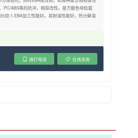
作为增韧剂；同时EBA极性高，和各种聚合物相容性
PBT、PC/ABS等的抗冲，相容改性。是万能色母粒载
比较:1.EBA加工性能好。其耐温性能好，热分解温
拨打电话
在线咨询