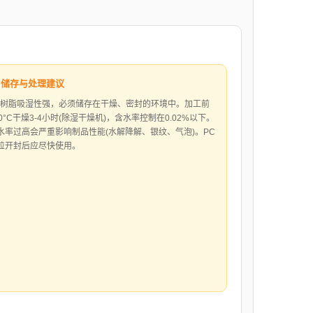
 储存与处理建议
C树脂吸湿性强，必须储存在干燥、密封的环境中。加工前
20°C干燥3-4小时(除湿干燥机)，含水率控制在0.02%以下。
水率过高会严重影响制品性能(水解降解、银纹、气泡)。PC
粒开封后应尽快使用。