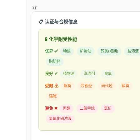
3.E
📋 认证与合规信息
🧪 化学耐受性能
优异 ✅
稀酸
矿物油
醇类(短期)
盐溶液
脂肪烃
良好 ✔
植物油
洗涤剂
臭氧
受限 ⚠
酮类
芳香烃
卤代烃
酯类
强碱
避免 ❌
丙酮
二氯甲烷
氯仿
氢氧化钠浓液