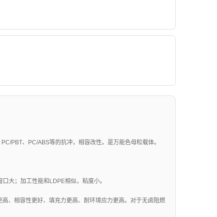
PC/PBT、PC/ABS等的抗冲，相容改性。是万能色母粒载体。
工窗口大；加工性能和LDPE相似，粘度小。
极性更高、相容性更好、填充力更高、耐环境应力更高。对于无卤阻燃