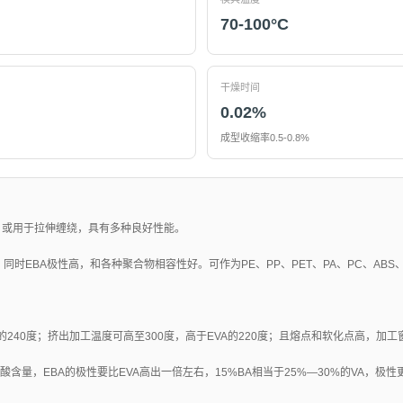
70-100°C
干燥时间
0.02%
成型收缩率0.5-0.8%
，或用于拉伸缠绕，具有多种良好性能。
时EBA极性高，和各种聚合物相容性好。可作为PE、PP、PET、PA、PC、ABS、
A的240度；挤出加工温度可高至300度，高于EVA的220度；且熔点和软化点高，加
酸含量，EBA的极性要比EVA高出一倍左右，15%BA相当于25%—30%的VA，