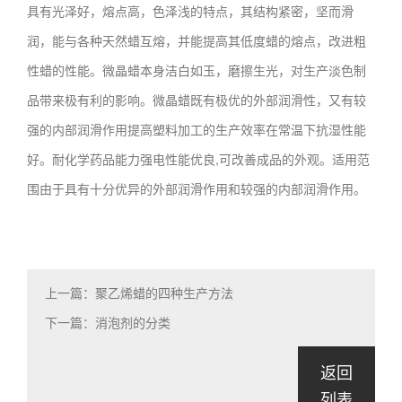
具有光泽好，熔点高，色泽浅的特点，其结构紧密，坚而滑
润，能与各种天然蜡互熔，并能提高其低度蜡的熔点，改进粗
性蜡的性能。微晶蜡本身洁白如玉，磨擦生光，对生产淡色制
品带来极有利的影响。微晶蜡既有极优的外部润滑性，又有较
强的内部润滑作用提高塑料加工的生产效率在常温下抗湿性能
好。耐化学药品能力强电性能优良,可改善成品的外观。适用范
围由于具有十分优异的外部润滑作用和较强的内部润滑作用。
上一篇：聚乙烯蜡的四种生产方法
下一篇：消泡剂的分类
返回
列表