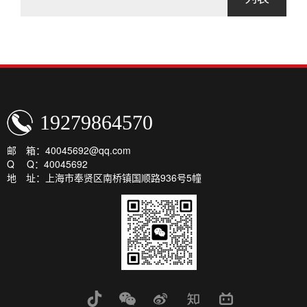
19279864570
邮 箱：40045692@qq.com
Q Q：40045692
地 址：上海市奉贤区南桥镇国顺路936号5幢