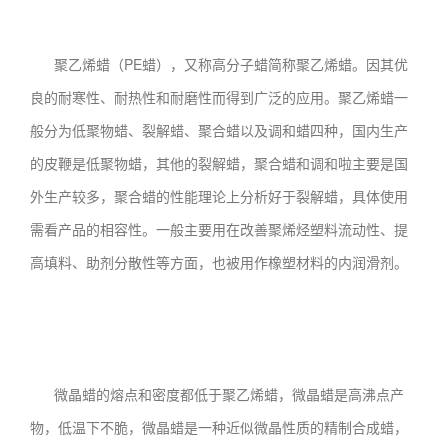
聚乙烯蜡（PE蜡），又称高分子蜡简称聚乙烯蜡。因其优
良的耐寒性、耐热性和耐磨性而得到广泛的应用。聚乙烯蜡一
般分为低聚物蜡、裂解蜡、聚合蜡以及调和蜡四种，国内生产
的皮鞭是低聚物蜡，其他的裂解蜡，聚合蜡和调和啦主要是国
外生产较多，聚合蜡的性能理论上分析好于裂解蜡，具体使用
需看产品的相容性。一般主要用在改善聚烯烃塑料流动性、提
高填料、助剂分散性等方面，也被用作橡塑材料的内润滑剂。
微晶蜡的熔点和密度都低于聚乙烯蜡，微晶蜡是高沸点产
物，低温下不脆，微晶蜡是一种近似微晶性质的精制合成蜡，