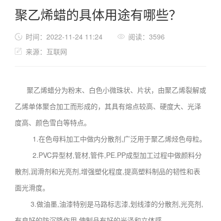
聚乙烯蜡的具体用途有哪些？
时间：2022-11-24 11:24
阅读：3596
来源：互联网
聚乙烯蜡分为粉末、白色小微珠状、片状，由聚乙烯裂解或
乙烯单体聚合加工而形成的，其具有熔点较高、硬度大、光泽
度高、颜色雪白等特点。
1.在色母料加工中做内分散剂,广泛用于聚乙烯烃色母粒。
2.PVC异型材,管材,管件,PE.PP成型加工过程中做颜料分
散剂,润滑剂和光亮剂,增强塑化程度,提高塑料制品的韧性和表
面光滑度。
3.做油墨,油漆特别是马路标志漆,划线漆的分散剂,光亮剂,
有良好的防沉降作用,使制品有好的光泽和立体感。