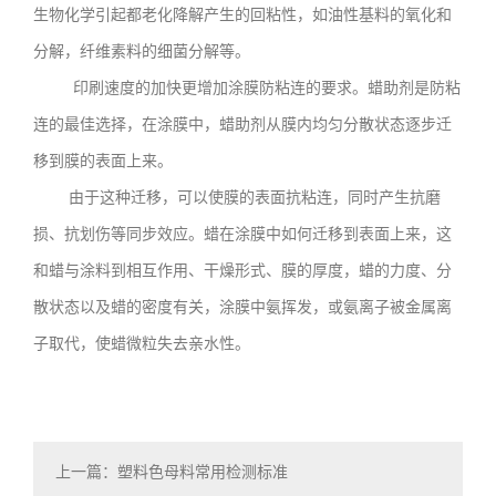
生物化学引起都老化降解产生的回粘性，如油性基料的氧化和
分解，纤维素料的细菌分解等。
印刷速度的加快更增加涂膜防粘连的要求。蜡助剂是防粘
连的最佳选择，在涂膜中，蜡助剂从膜内均匀分散状态逐步迁
移到膜的表面上来。
由于这种迁移，可以使膜的表面抗粘连，同时产生抗磨
损、抗划伤等同步效应。蜡在涂膜中如何迁移到表面上来，这
和蜡与涂料到相互作用、干燥形式、膜的厚度，蜡的力度、分
散状态以及蜡的密度有关，涂膜中氨挥发，或氨离子被金属离
子取代，使蜡微粒失去亲水性。
上一篇：塑料色母料常用检测标准