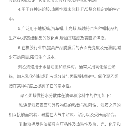
4.用于各种热熔胶,热固性粉末涂料,PVC复合稳定剂的生产
中。
5.广泛用于地板蜡,汽车蜡,上光蜡,蜡烛符合各种蜡制品的
生产中,提高蜡制品的软化点,增加其强度及表面光泽度。
6.在橡胶行业中,提高产品脱膜后的表面光亮度及光滑度,减
少石蜡用量,降低生产成本。
聚乙烯蜡用于水基油墨和涂料时，通常采用氧化聚乙烯
蜡，加入乳化剂制成乳液或分散与丙烯酸树脂中。氧化聚乙烯
蜡在某种程度上提高了它的亲水性。
聚乙烯蜡微粉水分散体在油墨和涂料中的作用如下：
粘连是漆膜表面与外界物质的粘着与粘附性、漆膜之间的
相互接触而粘着，暴露在大气中沾灰、沾污以及受压而粘合。
乳胶漆挥发性漆都具有压粘性及热粘性及热、光、化学和