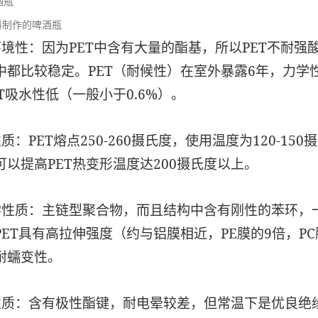
料制作的啤酒瓶
环境性：因为PET中含有大量的酯基，所以PET不耐强
中都比较稳定。PET（耐候性）在室外暴露6年，力学
T吸水性低（一般小于0.6%）。
质：PET熔点250-260摄氏度，使用温度为120-1
可以提高PET热变形温度达200摄氏度以上。
学性质：主链型聚合物，而且结构中含有刚性的苯环，
PET具有高拉伸强度（约与铝膜相近，PE膜的9倍，PC
耐蠕变性。
性质：含有极性酯键，耐电晕较差，但常温下是优良绝