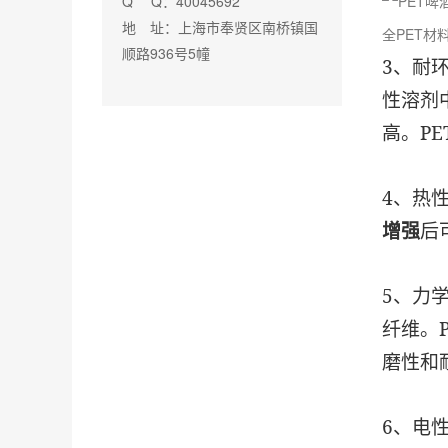
Q Q：40045692
地 址：上海市奉贤区南桥镇国
全PET材
顺路936号5幢
3、耐
性溶剂
高。PE
4、热性
增强
后
5、力
纤维。
磨性和
6、电