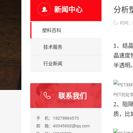
分析
新闻中心
时间：20
塑料百科
1、结
技术服务
晶速度
行业新闻
半透明
联系我们
PET的化
2、阻
质，比
手 机：19279864570
邮 箱：40045692@qq.com