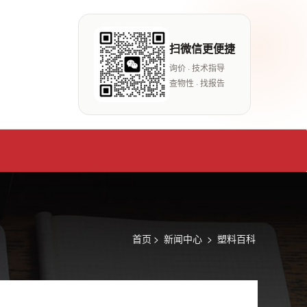
扫微信更便捷
询价 · 技术指导
查物性 · 找报告
首页
>
新闻中心
>
塑料百科