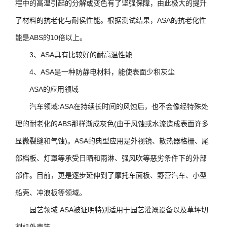
程中的高温引起的分解或变色有了坚强保障，由此极大的提升
了材料的抗老化与耐侯性能。根据测试结果，ASA的抗老化性
能是ABS的10倍以上。
3、ASA具有比较好的耐高温性能
4、ASA是一种防静电材料，能使表面少积灰尘
ASA的应用领域
汽车领域:
ASA在持续长时间的风蚀后，也不会像经特殊处
理的耐老化的ABS那样渐成灰色(由于风蚀或水流造成表面许多
显微裂缝和气蚀)。ASA的典型应用是外视镜、散热器格栅、尾
部档板、灯罩等承受日晒和雨淋、强风吹等恶劣条件下的外部
部件。目前，更是逐步延伸到了摩托车面板、野营汽车、小型
船壳、冲浪板等领域。
园艺领域:
ASA被证明特别适用于园艺灌溉设备以及草坪切