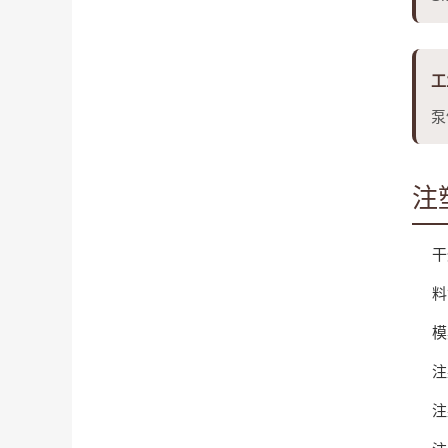
工
泵
注
干
料
模
注
注