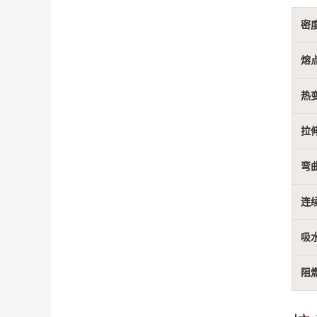
密
熔
热
拉
弯
连
吸
阻