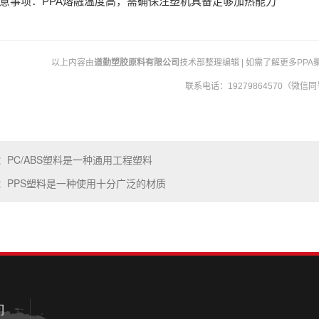
意事项：PPA熔融温度高，需确保注塑机具备足够加热能力
以上内容由
道勤塑胶原料有限公司
技术部整理编辑 | 如需了解更多P
联系电话：19279864570（微信
：PC/ABS塑料是一种通用工程塑料
：PPS塑料是一种使用十分广泛的材质
们