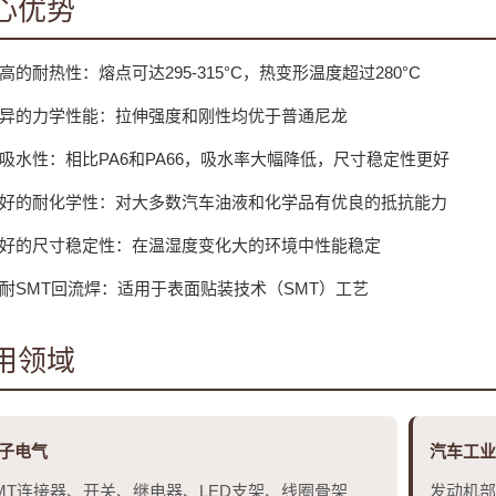
心优势
高的耐热性：熔点可达295-315°C，热变形温度超过280°C
异的力学性能：拉伸强度和刚性均优于普通尼龙
吸水性：相比PA6和PA66，吸水率大幅降低，尺寸稳定性更好
好的耐化学性：对大多数汽车油液和化学品有优良的抵抗能力
好的尺寸稳定性：在温湿度变化大的环境中性能稳定
耐SMT回流焊：适用于表面贴装技术（SMT）工艺
用领域
子电气
汽车工业
MT连接器、开关、继电器、LED支架、线圈骨架
发动机部