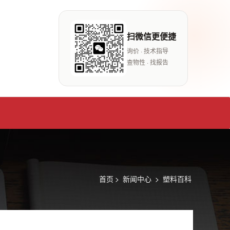
扫微信更便捷
询价 · 技术指导
查物性 · 找报告
首页
>
新闻中心
>
塑料百科