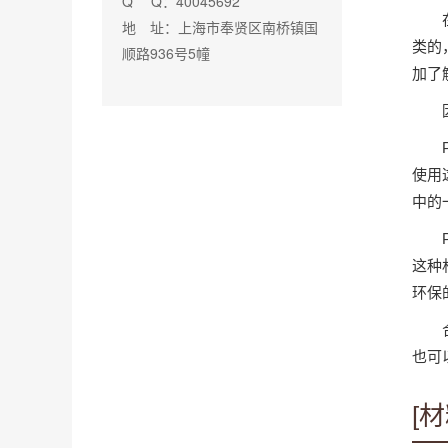
Q Q：40045692
地 址：上海市奉贤区南桥镇国
类的
顺路936号5幢
加了
使用
中的
这种
环保
也可
[