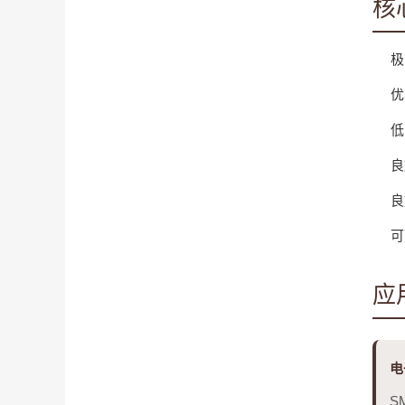
核
极
优
低
良
良
可
应
电
S