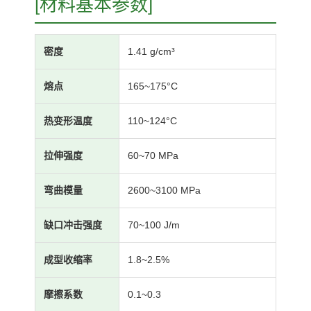
[材料基本参数]
密度
1.41 g/cm³
熔点
165~175°C
热变形温度
110~124°C
拉伸强度
60~70 MPa
弯曲模量
2600~3100 MPa
缺口冲击强度
70~100 J/m
成型收缩率
1.8~2.5%
摩擦系数
0.1~0.3