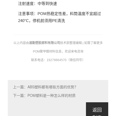
注射速度：中等到快速
注意事项：POM热稳定性差，料筒温度不宜超过
240°C，停机前须用PE清洗
以上内容由
道勤塑胶原料有限公司
技术部整理编辑 | 如需了解更多
POM聚甲醛材料信息，欢迎来电咨询
联系电话：19279864570（微信同号）
上一篇：ABS塑料都有哪些方面的优势？
下一篇：POM塑料是一种怎么样的材质
返回