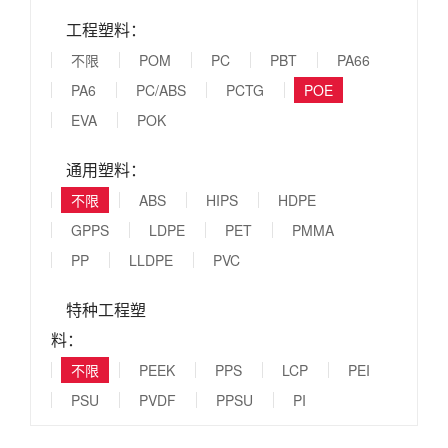
工程塑料：
不限
POM
PC
PBT
PA66
PA6
PC/ABS
PCTG
POE
EVA
POK
通用塑料：
不限
ABS
HIPS
HDPE
GPPS
LDPE
PET
PMMA
PP
LLDPE
PVC
特种工程塑
料：
不限
PEEK
PPS
LCP
PEI
PSU
PVDF
PPSU
PI