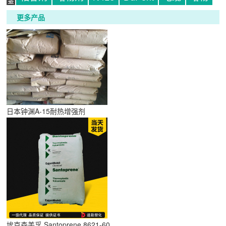
更多产品
标
日本钟渊A-15耐热增强剂
签
埃克森美孚 Santoprene 8621-60