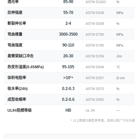
85-90
透光率
ASTM D1003
%
55-70
拉伸强度
ASTM D638
MPa
2-4
断裂伸长率
ASTM D638
%
3000-3500
弯曲模量
ASTM D790
MPa
90-110
弯曲强度
ASTM D790
MPa
20-30
悬臂梁缺口冲击
ASTM D256
J/m
95-105
热变形温度(0.45MPa)
ASTM D648
°C
>10¹⁴
体积电阻率
ASTM D257
Ω·cm
0.2-0.3
吸水率(24h)
ASTM D570
%
0.2-0.6
成型收缩率
ASTM D955
%
HB
UL94阻燃等级
UL 94
—
* 以上数据为典型参考值，具体以原厂TDS为准