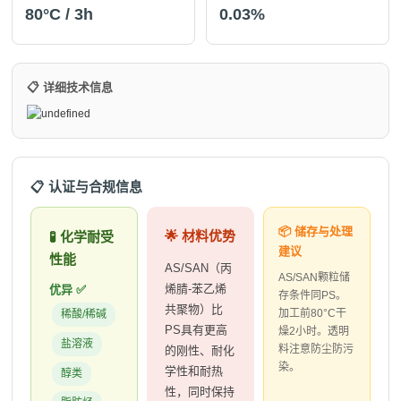
80°C / 3h
0.03%
📋 详细技术信息
📋 认证与合规信息
📦 储存与处理
🌟 材料优势
🧪 化学耐受
建议
性能
AS/SAN（丙
AS/SAN颗粒储
烯腈-苯乙烯
优异 ✅
存条件同PS。
共聚物）比
加工前80°C干
稀酸/稀碱
PS具有更高
燥2小时。透明
盐溶液
料注意防尘防污
的刚性、耐化
染。
学性和耐热
醇类
性，同时保持