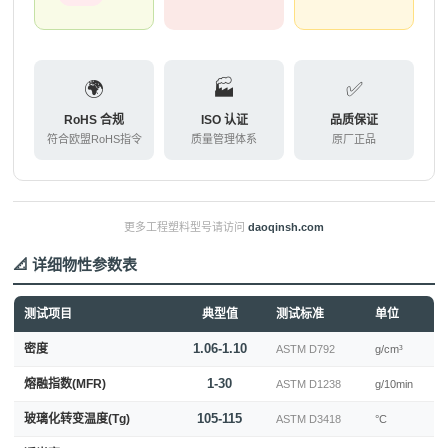
🌍
🏭
✅
RoHS 合规
ISO 认证
品质保证
符合欧盟RoHS指令
质量管理体系
原厂正品
更多工程塑料型号请访问
daoqinsh.com
📐 详细物性参数表
测试项目
典型值
测试标准
单位
1.06-1.10
密度
ASTM D792
g/cm³
1-30
熔融指数(MFR)
ASTM D1238
g/10min
105-115
玻璃化转变温度(Tg)
ASTM D3418
°C