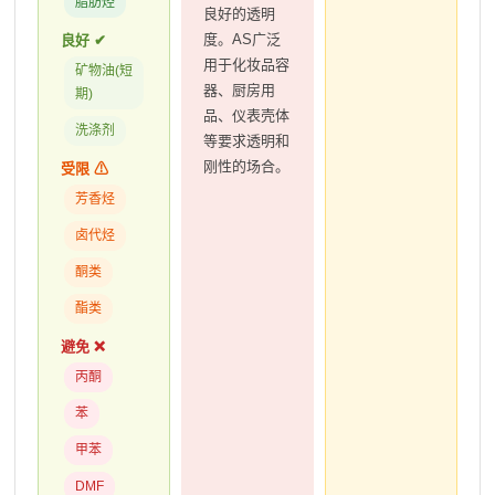
脂肪烃
良好的透明
度。AS广泛
良好 ✔
用于化妆品容
矿物油(短
器、厨房用
期)
品、仪表壳体
洗涤剂
等要求透明和
刚性的场合。
受限 ⚠
芳香烃
卤代烃
酮类
酯类
避免 ❌
丙酮
苯
甲苯
DMF