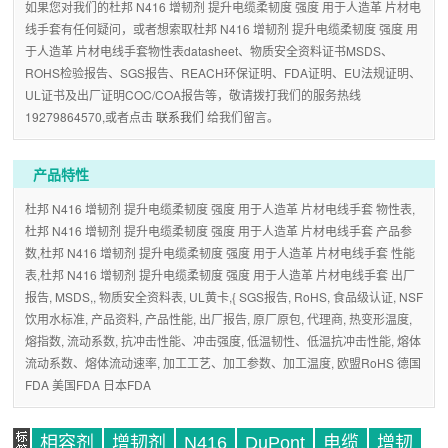
如果您对我们的杜邦 N416 增韧剂 提升电缆柔韧度 强度 用于人造革 片材电
线手套有任何疑问，或者想索取杜邦 N416 增韧剂 提升电缆柔韧度 强度 用
于人造革 片材电线手套物性表datasheet、物质安全资料证书MSDS、
ROHS检验报告、SGS报告、REACH环保证明、FDA证明、EU法规证明、
UL证书及出厂证明COC/COA报告等，敬请拨打我们的服务热线
19279864570,或者点击
联系我们
给我们留言。
产品特性
杜邦 N416 增韧剂 提升电缆柔韧度 强度 用于人造革 片材电线手套 物性表,
杜邦 N416 增韧剂 提升电缆柔韧度 强度 用于人造革 片材电线手套 产品参
数,杜邦 N416 增韧剂 提升电缆柔韧度 强度 用于人造革 片材电线手套 性能
表,杜邦 N416 增韧剂 提升电缆柔韧度 强度 用于人造革 片材电线手套 出厂
报告, MSDS,, 物质安全资料表, UL黄卡,{ SGS报告, RoHS, 食品级认证, NSF
饮用水标准, 产品资料, 产品性能, 出厂报告, 原厂原包, 代理商, 热变形温度,
熔指数, 流动系数, 抗冲击性能、冲击强度, 低温韧性、低温抗冲击性能, 熔体
流动系数、熔体流动速率, 加工工艺、加工参数、加工温度, 欧盟RoHS 德国
FDA 美国FDA 日本FDA
相容剂
增韧剂
N416
DuPont
电缆
增韧