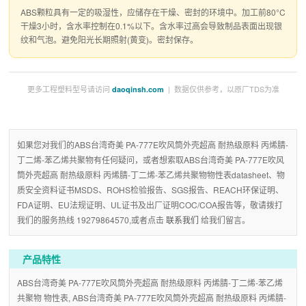
ABS颗粒具有一定的吸湿性，应储存在干燥、密封的环境中。加工前80°C
干燥3小时，含水率控制在0.1%以下。含水率过高会导致制品表面出现银
纹和气泡。避免阳光长期照射(黄变)。密封保存。
更多工程塑料型号请访问
| 数据仅供参考，以原厂TDS为准
daoqinsh.com
如果您对我们的ABS台湾奇美 PA-777E吹风筒外壳超高 耐热级原料 丙烯腈-
丁二烯-苯乙烯共聚物有任何疑问，或者想索取ABS台湾奇美 PA-777E吹风
筒外壳超高 耐热级原料 丙烯腈-丁二烯-苯乙烯共聚物物性表datasheet、物
质安全资料证书MSDS、ROHS检验报告、SGS报告、REACH环保证明、
FDA证明、EU法规证明、UL证书及出厂证明COC/COA报告等，敬请拨打
我们的服务热线 19279864570,或者点击
联系我们
给我们留言。
产品特性
ABS台湾奇美 PA-777E吹风筒外壳超高 耐热级原料 丙烯腈-丁二烯-苯乙烯
共聚物 物性表, ABS台湾奇美 PA-777E吹风筒外壳超高 耐热级原料 丙烯腈-