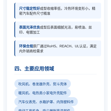
尺寸稳定性好
成型收缩率低，冷热环境变形小，精
密汽车配件尺寸精准
表面光泽优良
成型后表面细腻光洁，易喷油、丝
印、电镀加工
环保合规
原厂通过RoHS、REACH、UL认证，满足
内外销商检需求
四、主要应用领域
吹风机、卷发器外壳、熨斗壳体
暖风机、电热类小家电外壳配件
汽车仪表壳、水箱护罩、内饰塑料件
电动工具机身、吸尘器耐高温部件