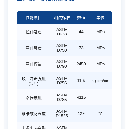
性能项目
测试标准
数值
单位
ASTM
44
MPa
拉伸强度
D638
ASTM
73
MPa
弯曲强度
D790
ASTM
2450
MPa
弯曲模量
D790
ASTM
缺口冲击强度
11.5
kg·cm/cm
D256
(1/4")
ASTM
R115
-
洛氏硬度
D785
ASTM
129
维卡软化温度
℃
D1525
ASTM
未退火热变形