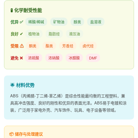
🧪 化学耐受性能
优异 ✅
稀酸/稀碱
矿物油
醇类
盐溶液
良好 ✔
植物油
脂肪烃
液压油
受限 ⚠
酮类
酯类
芳香烃
卤代烃
避免 ❌
浓硫酸
浓硝酸
冰醋酸
DMF
🌟 材料优势
ABS（丙烯腈-丁二烯-苯乙烯）是综合性能最均衡的工程塑料，兼
具高冲击强度、良好的刚性和优异的表面光泽。ABS易于电镀和涂
装，广泛用于家电外壳、汽车饰件、玩具、电子设备等领域。
📦 储存与处理建议