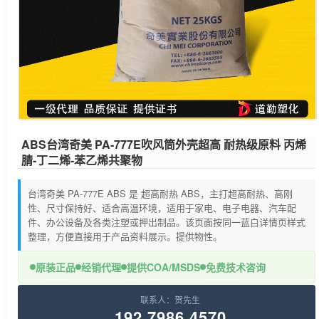
ABS台湾奇美 PA-777E吹风筒外壳超高 耐热级原料 丙烯
腈-丁二烯-苯乙烯共聚物
台湾奇美 PA-777E ABS 是 超高耐热 ABS，主打超高耐热、高刚
性、尺寸保持好、适合高温环境，适用于家电、电子电器、汽车配
件、办公设备及各类注塑或押出制品。该页面按同一蓝白详情页样式
整理，方便直接用于产品资料展示。提供物性。
原装正品
经销代理
提供COA/MSDS
免费技术咨询
联系人：贺先生
192 7986 4570