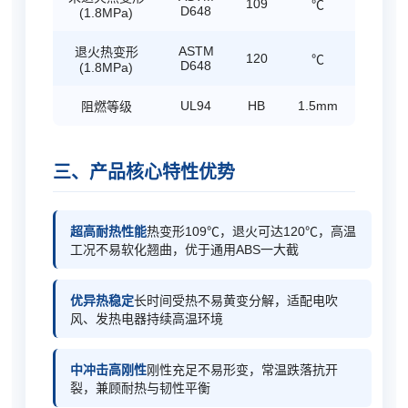
109
℃
D648
(1.8MPa)
ASTM
退火热变形
120
℃
D648
(1.8MPa)
UL94
HB
1.5mm
阻燃等级
三、产品核心特性优势
超高耐热性能
热变形109℃，退火可达120℃，高温
工况不易软化翘曲，优于通用ABS一大截
优异热稳定
长时间受热不易黄变分解，适配电吹
风、发热电器持续高温环境
中冲击高刚性
刚性充足不易形变，常温跌落抗开
裂，兼顾耐热与韧性平衡