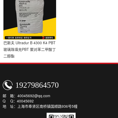
巴斯夫 Ultradur B 4300 K4 PBT
玻璃珠填充PBT 聚对苯二甲酸丁
二醇酯
19279864570
邮 箱：40045692@qq.com
Q Q：40045692
地 址：上海市奉贤区南桥镇国顺路936号5幢