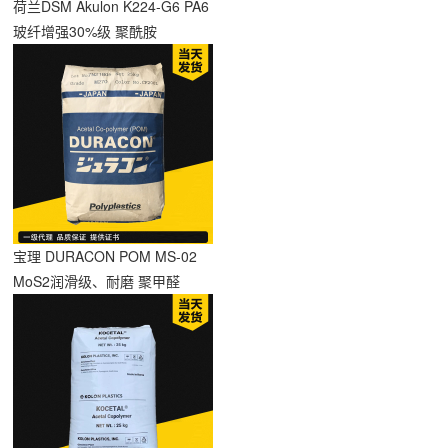
荷兰DSM Akulon K224-G6 PA6
签
玻纤增强30%级 聚酰胺
宝理 DURACON POM MS-02
MoS2润滑级、耐磨 聚甲醛