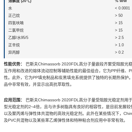
溶解度 (20℃)
% w/w
水
< 0.0001
正己烷
> 50
四氢呋喃
> 15
二氯甲烷
> 15
乙醇/水95/5
> 2.5
正辛烷
> 1.0
异丙醇
> 0.2
性能优势：
巴斯夫Chimassorb 2020FDL高分子量嵌段齐聚
互作用和改进的熔体流动控制等辅助性能的最佳组合，它为PP纤维、PP
性。此外，它为PP填充制品和炭黑填充系统提供了独特的长期热保护。
品中非常有效，并显示出高抗萃取性。
应用范围：
巴斯夫Chimassorb 2020FDL高分子量受阻胺光
型光稳定剂的2~4倍，且与许多树脂具有良好的相容性，是目前发展较快
以及聚丙烯与弹性体共混物的高效光稳定剂。此外在某些情况下，Chimas
及PVC共混物以及某些苯乙烯弹性体和特种粘合剂应用中非常有效。