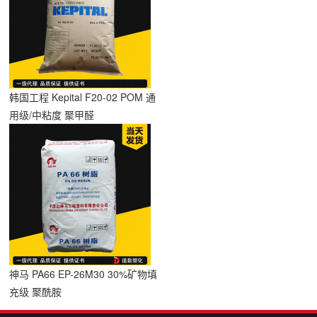
韩国工程 Kepital F20-02 POM 通
用级/中粘度 聚甲醛
神马 PA66 EP-26M30 30%矿物填
充级 聚酰胺