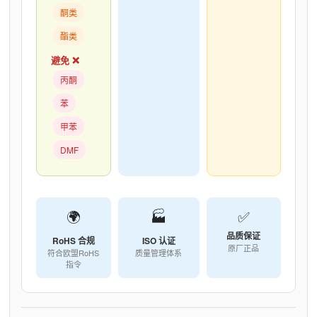
酮类
酯类
避免 ❌
丙酮
苯
甲苯
DMF
🌍
🏭
✅
品质保证
RoHS 合规
ISO 认证
原厂正品
符合欧盟RoHS
质量管理体系
指令