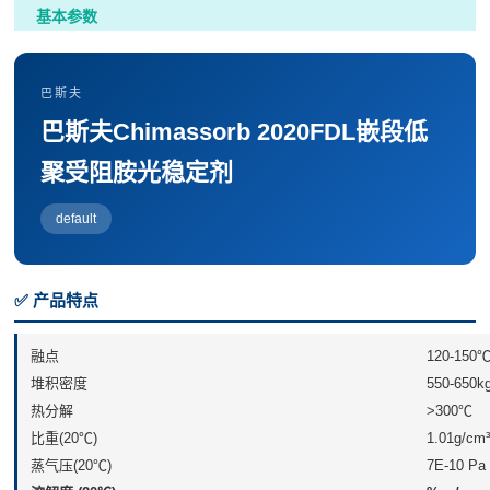
基本参数
巴斯夫
巴斯夫Chimassorb 2020FDL嵌段低
聚受阻胺光稳定剂
default
✅ 产品特点
融点
120-150
堆积密度
550-650k
热分解
>300℃
比重(20℃)
1.01g/cm³
蒸气压(20℃)
7E-10 Pa