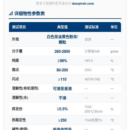
更多工程塑料型号请访问
daoqinsh.com
📐 详细物性参数表
测试项目
典型值
测试标准
单位
白色至淡黄色粉末/
外观
目测
—
颗粒
分子量
260-2800
计算值/MS
g/mol
纯度
≥98%
HPLC
%
熔点
80-200
DSC
°C
闪点
>110
ASTM D92
°C
溶解性(有机溶剂)
可溶至易溶
—
—
溶解性(水)
不溶
—
—
TGA
≤0.5%
挥发份
%
200°C/30min
热稳定性
>250
TGA失重5%
°C
碱性(胺值)
视具体型号
—
—