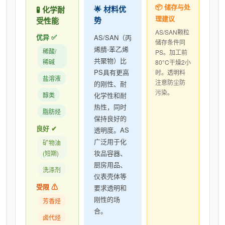
📦 储存与处
🌟 材料优
🧪 化学耐
理建议
势
受性能
AS/SAN颗粒
优异 ✅
AS/SAN（丙
储存条件同
烯腈-苯乙烯
稀酸/
PS。加工前
共聚物）比
稀碱
80°C干燥2小
PS具有更高
时。透明料
盐溶液
注意防尘防
的刚性、耐
污染。
醇类
化学性和耐
热性，同时
脂肪烃
保持良好的
良好 ✔
透明度。AS
广泛用于化
矿物油
妆品容器、
(短期)
厨房用品、
洗涤剂
仪表壳体等
受限 ⚠
要求透明和
刚性的场
芳香烃
合。
卤代烃