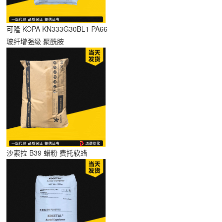
可隆 KOPA KN333G30BL1 PA66
玻纤增强级 聚酰胺
沙索拉 B39 蜡粉 费托软蜡