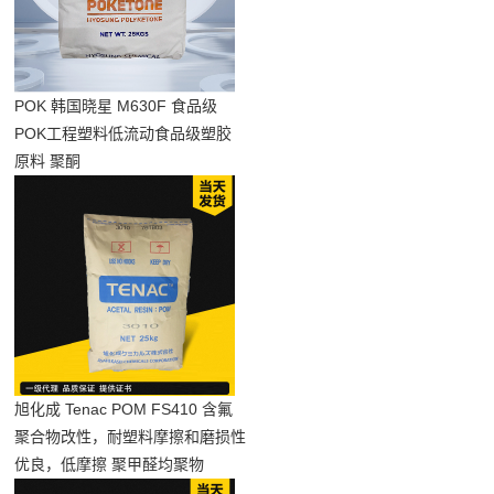
POK 韩国晓星 M630F 食品级
POK工程塑料低流动食品级塑胶
原料 聚酮
旭化成 Tenac POM FS410 含氟
聚合物改性，耐塑料摩擦和磨损性
优良，低摩擦 聚甲醛均聚物