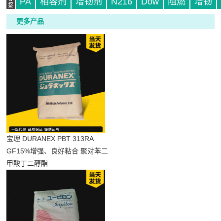
PA
相容剂
增韧剂
N216
Dow
阻燃
增韧
更多产品
标
宝理 DURANEX PBT 313RA
签
GF15%增强、良好粘合 聚对苯二
甲酸丁二醇酯