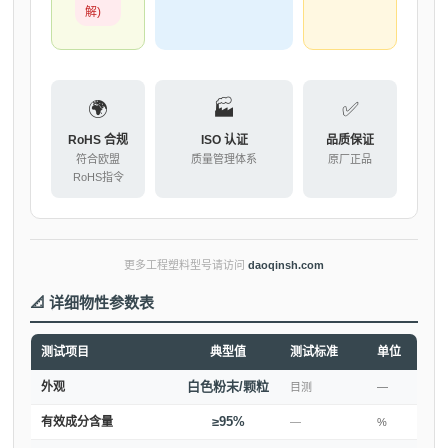
解)
🌍
🏭
✅
RoHS 合规
ISO 认证
品质保证
符合欧盟
质量管理体系
原厂正品
RoHS指令
更多工程塑料型号请访问
daoqinsh.com
📐 详细物性参数表
测试项目
典型值
测试标准
单位
白色粉末/颗粒
外观
目测
—
≥95%
有效成分含量
—
%