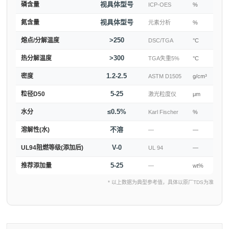
视具体型号
磷含量
ICP-OES
%
视具体型号
氮含量
元素分析
%
>250
熔点/分解温度
DSC/TGA
°C
>300
热分解温度
TGA失重5%
°C
1.2-2.5
密度
ASTM D1505
g/cm³
5-25
粒径D50
激光粒度仪
μm
≤0.5%
水分
Karl Fischer
%
不溶
溶解性(水)
—
—
V-0
UL94阻燃等级(添加后)
UL 94
—
5-25
推荐添加量
—
wt%
* 以上数据为典型参考值，具体以原厂TDS为准