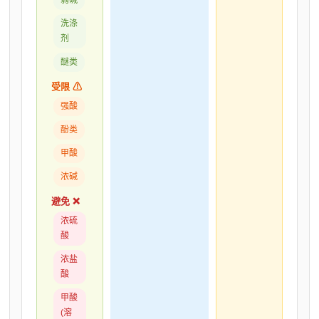
洗涤
剂
醚类
受限 ⚠
强酸
酚类
甲酸
浓碱
避免 ❌
浓硫
酸
浓盐
酸
甲酸
(溶