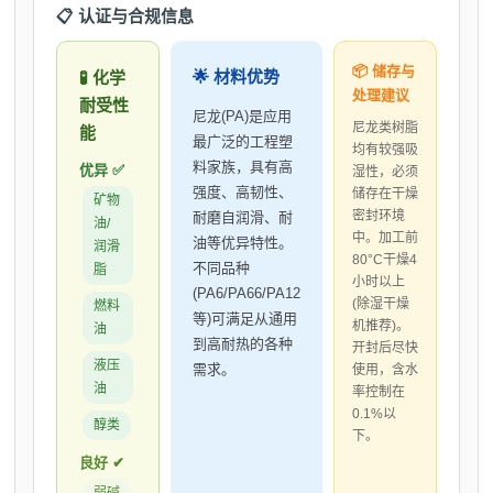
📋 认证与合规信息
📦 储存与
🌟 材料优势
🧪 化学
处理建议
耐受性
尼龙(PA)是应用
尼龙类树脂
能
最广泛的工程塑
均有较强吸
料家族，具有高
优异 ✅
湿性，必须
强度、高韧性、
储存在干燥
矿物
密封环境
耐磨自润滑、耐
油/
中。加工前
油等优异特性。
润滑
80°C干燥4
不同品种
脂
小时以上
(PA6/PA66/PA12
(除湿干燥
燃料
等)可满足从通用
机推荐)。
油
到高耐热的各种
开封后尽快
液压
需求。
使用，含水
油
率控制在
0.1%以
醇类
下。
良好 ✔
弱碱