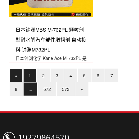
日本钟渊MBS M-732PL 颗粒剂
型耐水解汽车部件增韧剂 自动投
料 钟渊M732PL
日本钟渊化学 Kane Ace M-732PL 是
M-732 的颗粒（PL）剂...
«
1
2
3
4
5
6
7
8
...
572
573
»
19279864570