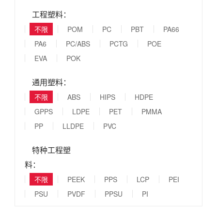
工程塑料：
不限
POM
PC
PBT
PA66
PA6
PC/ABS
PCTG
POE
EVA
POK
通用塑料：
不限
ABS
HIPS
HDPE
GPPS
LDPE
PET
PMMA
PP
LLDPE
PVC
特种工程塑
料：
不限
PEEK
PPS
LCP
PEI
PSU
PVDF
PPSU
PI