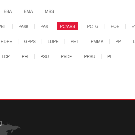
EBA
EMA
MBS
PBT
PA66
PA6
PC/ABS
PCTG
POE
E
HDPE
GPPS
LDPE
PET
PMMA
PP
LCP
PEI
PSU
PVDF
PPSU
PI
们