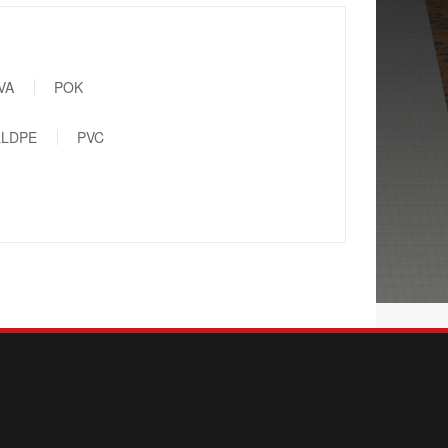
VA
POK
LLDPE
PVC