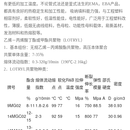
有更低的加工温度。不论管式法还是釜式法生的EMA，EBA产品，
都具有良好的热稳定生和加工性能， 吸纳填料能力强，与工程塑料
相容剂好，柔软性好，低温性能佳，电性能好，广泛用于工程塑料改
性，薄膜，低烟无卤线缆料，色母粒、功能性母料载体，易撕盖材，
发泡材料和热熔胶等。
乙烯－丙烯酸丁酯或甲酯共聚物（LOTRYL）
1．基本组份：无规乙烯－丙烯酸酯共聚物，高压本体聚合
共聚单体含量：7-35％
熔体流动指数：0.3-320g/10min（190℃-2.16kg）
2．LOTRYL共聚物种类：
断裂
酯含
熔体流动
熔
软化
R&B
拉伸
弹性
邵氏
伸长
密度
牌号
量
指数
点
点
温度
强度
模量
硬度
率
％
g/10min
℃
℃
℃
Mpa
％
Mpa
A
D
g/cm3
9MG02
8-11
1.8-2.6
99
77
16
750
88.5
38
0.93
12-
14MGC02
2-3
92
59
15
800
77
30
0.96
15
13-