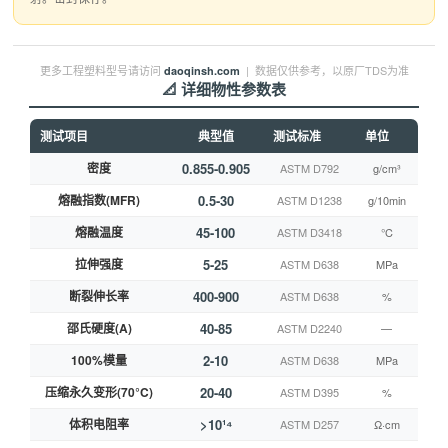
更多工程塑料型号请访问
| 数据仅供参考，以原厂TDS为准
daoqinsh.com
📐 详细物性参数表
测试项目
典型值
测试标准
单位
密度
0.855-0.905
ASTM D792
g/cm³
熔融指数(MFR)
0.5-30
ASTM D1238
g/10min
熔融温度
45-100
ASTM D3418
°C
拉伸强度
5-25
ASTM D638
MPa
断裂伸长率
400-900
ASTM D638
%
邵氏硬度(A)
40-85
ASTM D2240
—
100%模量
2-10
ASTM D638
MPa
压缩永久变形(70°C)
20-40
ASTM D395
%
体积电阻率
>10¹⁴
ASTM D257
Ω·cm