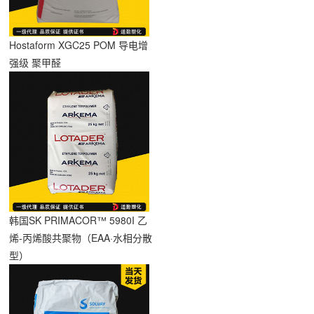
Hostaform XGC25 POM 导电增
强级 聚甲醛
韩国SK PRIMACOR™ 5980I 乙
烯-丙烯酸共聚物（EAA·水相分散
型）