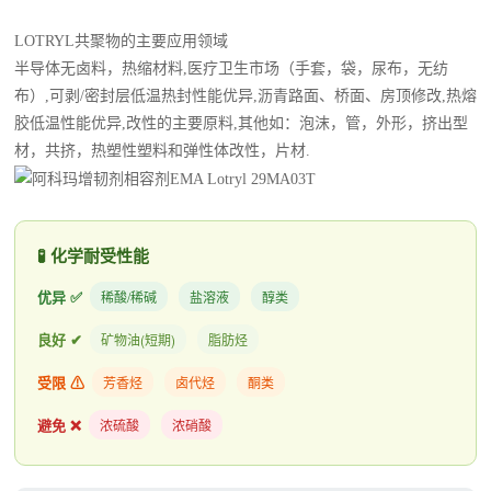
LOTRYL共聚物的主要应用领域
半导体无卤料，热缩材料,医疗卫生市场（手套，袋，尿布，无纺
布）,可剥/密封层低温热封性能优异,沥青路面、桥面、房顶修改,热熔
胶低温性能优异,改性的主要原料,其他如：泡沫，管，外形，挤出型
材，共挤，热塑性塑料和弹性体改性，片材.
🧪 化学耐受性能
优异 ✅
稀酸/稀碱
盐溶液
醇类
良好 ✔
矿物油(短期)
脂肪烃
受限 ⚠
芳香烃
卤代烃
酮类
避免 ❌
浓硫酸
浓硝酸