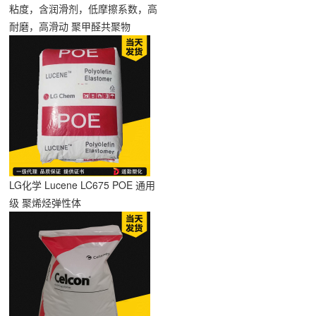
粘度，含润滑剂，低摩擦系数，高
耐磨，高滑动 聚甲醛共聚物
LG化学 Lucene LC675 POE 通用
级 聚烯烃弹性体