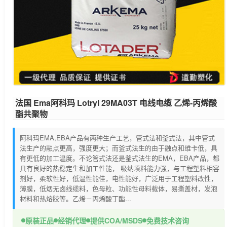
法国 Ema阿科玛 Lotryl 29MA03T 电线电缆 乙烯-丙烯酸
酯共聚物
阿科玛EMA,EBA产品有两种生产工艺，管式法和釜式法，其中管式
法生产的融点更高，强度更大；而釜式法生的由于融点和维卡低，具
有更低的加工温度。不论管式法还是釜式法生的EMA，EBA产品，都
具有良好的热稳定生和加工性能， 吸纳填料能力强，与工程塑料相容
剂好，柔软性好，低温性能佳，电性能好，广泛用于工程塑料改性，
薄膜，低烟无卤线缆料，色母粒、功能性母料载体，易撕盖材，发泡
材料和热熔胶等。乙烯－丙烯酸丁酯...
原装正品
经销代理
提供COA/MSDS
免费技术咨询