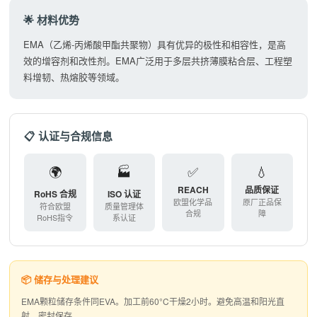
🌟 材料优势
EMA（乙烯-丙烯酸甲酯共聚物）具有优异的极性和相容性，是高
效的增容剂和改性剂。EMA广泛用于多层共挤薄膜粘合层、工程塑
料增韧、热熔胶等领域。
📋 认证与合规信息
🌍
🏭
✅
💧
REACH
品质保证
RoHS 合规
ISO 认证
欧盟化学品
原厂正品保
符合欧盟
质量管理体
合规
障
RoHS指令
系认证
📦 储存与处理建议
EMA颗粒储存条件同EVA。加工前60°C干燥2小时。避免高温和阳光直
射。密封保存。