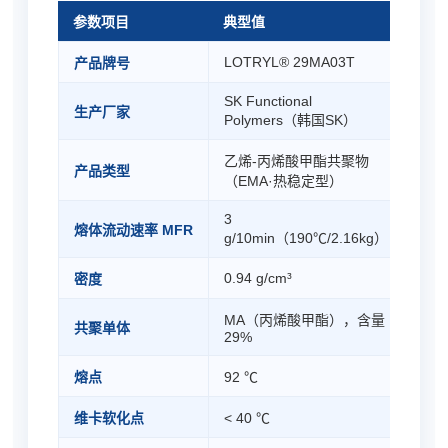
参数项目
典型值
LOTRYL® 29MA03T
产品牌号
SK Functional
生产厂家
Polymers（韩国SK）
乙烯-丙烯酸甲酯共聚物
产品类型
（EMA·热稳定型）
3
熔体流动速率 MFR
g/10min（190℃/2.16kg）
0.94 g/cm³
密度
MA（丙烯酸甲酯），含量
共聚单体
29%
熔点
92 ℃
维卡软化点
< 40 ℃