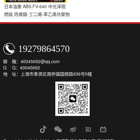
日本油墨 ABS FV-640 中光泽阻
燃级 丙烯腈-丁二烯-苯乙烯共聚物
19279864570
邮 箱：40045692@qq.com
Q Q：40045692
地 址：上海市奉贤区南桥镇国顺路936号5幢