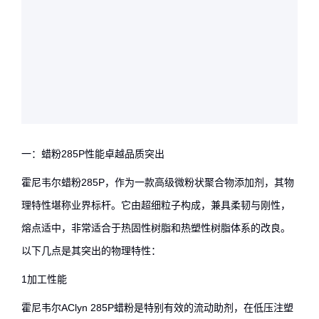
一：蜡粉285P性能卓越品质突出
霍尼韦尔蜡粉285P，作为一款高级微粉状聚合物添加剂，其物
理特性堪称业界标杆。它由超细粒子构成，兼具柔韧与刚性，
熔点适中，非常适合于热固性树脂和热塑性树脂体系的改良。
以下几点是其突出的物理特性：
1加工性能
霍尼韦尔AClyn 285P蜡粉是特别有效的流动助剂，在低压注塑